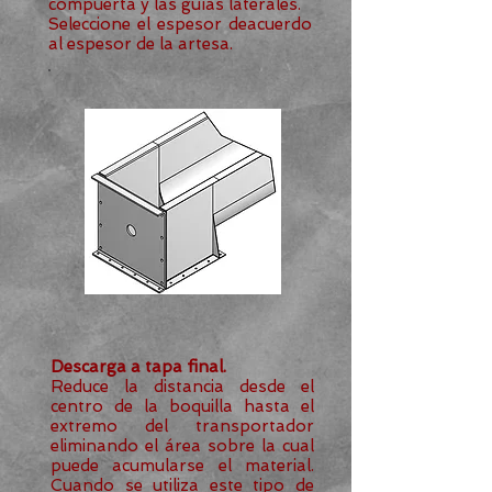
compuerta y las guías laterales.
Seleccione el espesor deacuerdo
al espesor de la artesa.
Descarga a tapa final.
Reduce la distancia desde el
centro de la boquilla hasta el
extremo del transportador
eliminando el área sobre la cual
puede acumularse el material.
Cuando se utiliza este tipo de