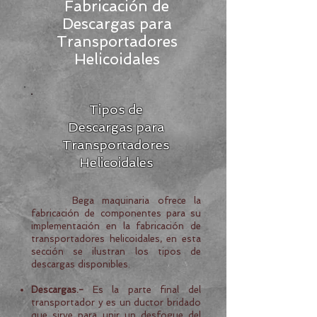
​Fabricación de
Descargas para
Transportadores
Helicoidales
​Tipos de
Descargas para
Transportadores
Helicoidales
Bega maquinaria ofrece la
fabricación de componentes para su
implementación en la fabricación de
transportadores helicoidales, en esta
sección se ilustran los tipos de
descargas disponibles.
Descargas.-
Es la parte final del
transportador y es un ductor bridado
que sirve para unir un desfogue del