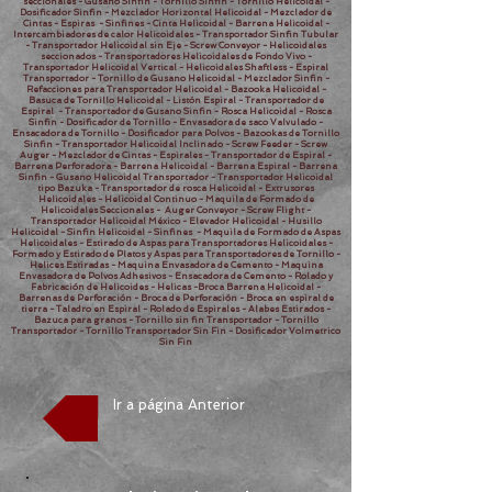
seccionales - Gusano Sinfin - Tornillo Sinfin - Tornillo Helicoidal -
Dosificador Sinfin - Mezclador Horizontal Helicoidal - Mezclador de
Cintas - Espiras - Sinfines - Cinta Helicoidal - Barrena Helicoidal -
Intercambiadores de calor Helicoidales - Transportador Sinfin Tubular
- Transportador Helicoidal sin Eje - Screw Conveyor - Helicoidales
seccionados - Transportadores Helicoidales de Fondo Vivo -
Transportador Helicoidal Vertical - Helicoidales Shaftless - Espiral
Transportador - Tornillo de Gusano Helicoidal - Mezclador Sinfin -
Refacciones para Transportador Helicoidal - Bazooka Helicoidal -
Basuca de Tornillo Helicoidal - Listón Espiral - Transportador de
Espiral - Transportador de Gusano Sinfin - Rosca Helicoidal - Rosca
Sinfin - Dosificador de Tornillo - Envasadora de saco Valvulado -
Ensacadora de Tornillo - Dosificador para Polvos - Bazookas de Tornillo
Sinfin - Transportador Helicoidal Inclinado - Screw Feeder - Screw
Auger - Mezclador de Cintas - Espirales - Transportador de Espiral -
Barrena Perforadora - Barrena Helicoidal - Barrena Espiral - Barrena
Sinfin - Gusano Helicoidal Transportador - Transportador Helicoidal
tipo Bazuka - Transportador de rosca Helicoidal - Extrusores
Helicoidales - Helicoidal Continuo - Maquila de Formado de
Helicoidales Seccionales - Auger Conveyor - Screw Flight -
Transportador Helicoidal México - Elevador Helicoidal - Husillo
Helicoidal - Sinfin Helicoidal - Sinfines - Maquila de Formado de Aspas
Helicoidales - Estirado de Aspas para Transportadores Helicoidales -
Formado y Estirado de Platos y Aspas para Transportadores de Tornillo -
Helices Estiradas - Maquina Envasadora de Cemento - Maquina
Envasadora de Polvos Adhesivos - Ensacadora de Cemento - Rolado y
Fabricación de Helicoides - Helicas -Broca Barrena Helicoidal -
Barrenas de Perforación - Broca de Perforación - Broca en espiral de
tierra - Taladro en Espiral - Rolado de Espirales - Alabes Estirados -
Bazuca para granos - Tornillo sin fin Transportador - Tornillo
Transportador - Tornillo Transportador Sin Fin - Dosificador Volmetrico
Sin Fin
Ir a página Anterior