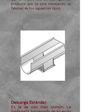
producto que se está manejando, se
fabrican de los siguientes tipos:
Descarga Estándar.
Es la de uso más común. La
brida está barrenada de acuerdo