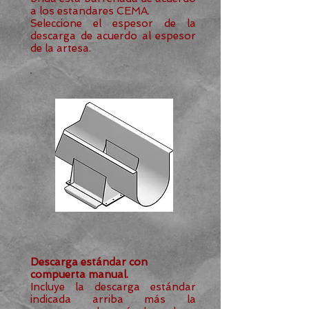
a los estandares CEMA.
Seleccione el espesor de la
descarga de acuerdo al espesor
de la artesa.
Descarga estándar con
compuerta manual.
Incluye la descarga estándar
indicada arriba más la