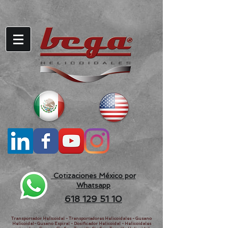
Cotizaciones México por
Whatsapp
618 129 51 10
Transportador Helicoidal - Transportadores Helicoidales - Gusano
Helicoidal- Gusano Espiral - Dosificador Helicoidal - Helicoidales