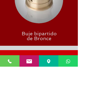
Buje bipartido
de Bronce