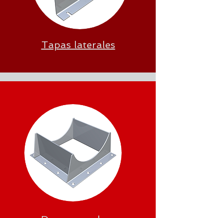
Tapas laterales