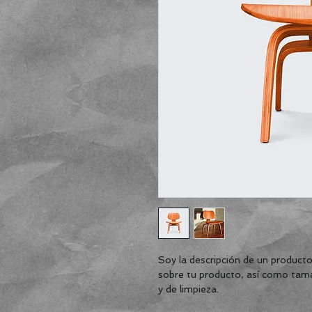
Soy la descripción de un producto.
sobre tu producto, así como tama
y de limpieza.