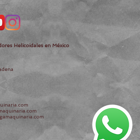
dores Helicoidales en México
Cadena
inaria
.com
amaquinaria.com
amaquinaria.com