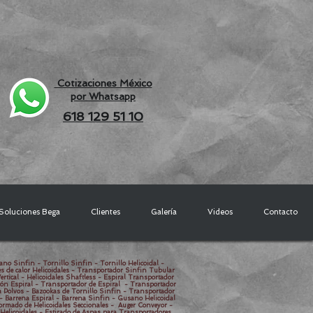
Cotizaciones México
por Whatsapp
618 129 51 10
Soluciones Bega
Clientes
Galería
Videos
Contacto
ano Sinfin - Tornillo Sinfin - Tornillo Helicoidal -
es de calor Helicoidales - Transportador Sinfin Tubular
rtical - Helicoidales Shaftless - Espiral Transportador
stón Espiral - Transportador de Espiral - Transportador
a Polvos - Bazookas de Tornillo Sinfin - Transportador
 - Barrena Espiral - Barrena Sinfin - Gusano Helicoidal
Formado de Helicoidales Seccionales - Auger Conveyor -
 Helicoidales - Estirado de Aspas para Transportadores