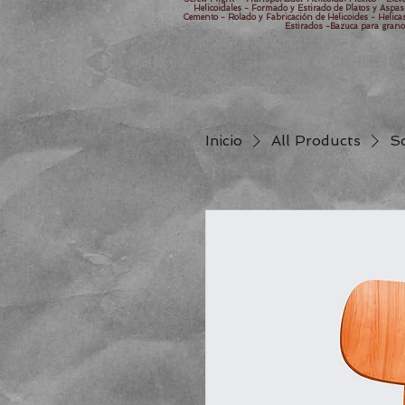
Helicoidales - Formado y Estirado de Platos y Asp
Cemento - Rolado y Fabricación de Helicoides - Helicas 
Estirados -Bazuca para grano
Inicio
All Products
S