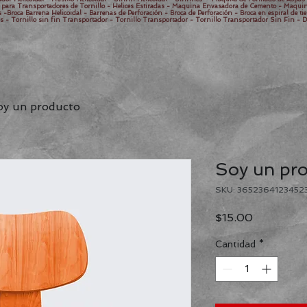
as para Transportadores de Tornillo - Helices Estiradas - Maquina Envasadora de Cemento - Maqu
-Broca Barrena Helicoidal - Barrenas de Perforación - Broca de Perforación - Broca en espiral de tie
s - Tornillo sin fin Transportador - Tornillo Transportador - Tornillo Transportador Sin Fin - D
oy un producto
Soy un pr
SKU: 3652364123452
Precio
$15.00
Cantidad
*