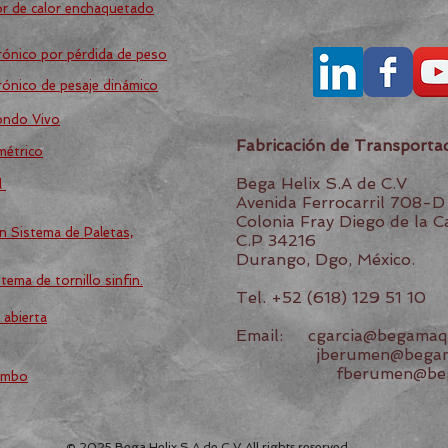
or de calor enchaquetado
trónico por pérdida de peso
trónico de pesaje dinámico
Fondo Vivo
Fabricación de Transporta
métrico
Bega Helix S.A de C.V
l
Avenida Ferrocarril 708-D
Colonia Fray Diego de la 
n Sistema de Paletas,
C.P 34216
Durango, Dgo, México.
ema de tornillo sinfin.
Tel. +52 (618) 129 51 10
 abierta
Email: cgarcia@begamaqu
jberumen@b
eg
fberumen@beg
jumbo
© 2025 Bega Helix S.A de C.V All rights reserved.