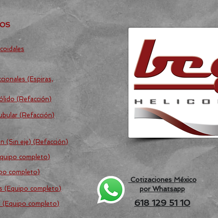
TOS
coidales
cionales (Espiras,
ólido (Refacción)
ubular (Refacción)
n (Sin eje) (Refacción)
Equipo completo)
ipo completo)
Cotizaciones México
os (Equipo completo)
por Whatsapp
618 129 51 10
s (Equipo completo)