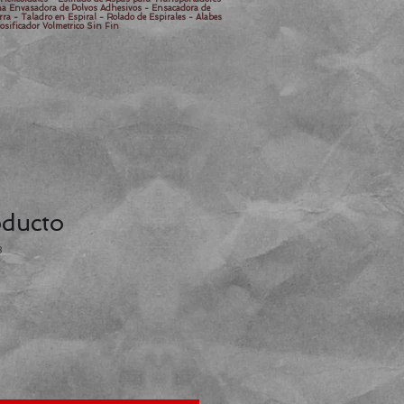
ina Envasadora de Polvos Adhesivos - Ensacadora de
rra - Taladro en Espiral - Rolado de Espirales - Alabes
osificador Volmetrico Sin Fin
oducto
3