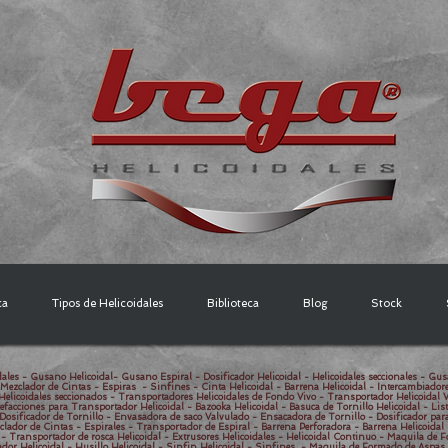
ca
Tipos de Helicoidales
Biblioteca
Blog
Stock
ales - Gusano Helicoidal- Gusano Espiral - Dosificador Helicoidal - Helicoidales seccionales - Gus
 Mezclador de Cintas - Espiras - Sinfines - Cinta Helicoidal - Barrena Helicoidal - Intercambiador
Helicoidales seccionados - Transportadores Helicoidales de Fondo Vivo - Transportador Helicoidal Ve
efacciones para Transportador Helicoidal - Bazooka Helicoidal - Basuca de Tornillo Helicoidal - Li
Dosificador de Tornillo - Envasadora de saco Valvulado - Ensacadora de Tornillo - Dosificador par
clador de Cintas - Espirales - Transportador de Espiral - Barrena Perforadora - Barrena Helicoidal
- Transportador de rosca Helicoidal - Extrusores Helicoidales - Helicoidal Continuo - Maquila de 
ador Helicoidal - Husillo Helicoidal - Sinfin Helicoidal - Sinfines - Maquila de Formado de Aspas