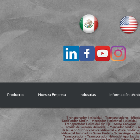
Productos
Nuestra Empresa
Industrias
Información técni
Transportador Helicoidal - Transportadores Helicoid
Dosificador Sinfin - Mezclador Horizontal Helicoidal -
- Transportador Helicoidal sin Eje - Screw Conveyor - 
- Tornillo de Gusano Helicoidal - Mezclador Sinfin - R
de Gusano Sinfin - Rosca Helicoidal - Rosca Sinfin - 
Helicoidal Inclinado - Screw Feeder - Screw Auger - Mez
Transportador - Transportador Helicoidal tipo Bazuka 
Screw Flight - Transportador Helicoidal México - Elev