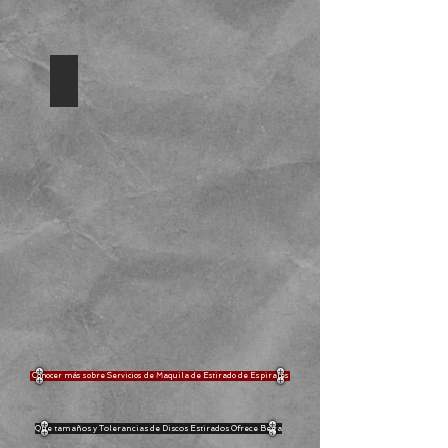
Envío de Helices para Transportador
Envío
de
Helicoidales
Sinfin
Conocer más sobre Servicios de Maquila de Estirado de Espirales
Que tamaños y Tolerancias de Discos Estirados Ofrece Bega