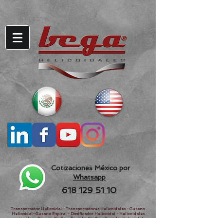
Cotizaciones México por
Whatsapp
618 129 51 10
Transportador Helicoidal - Transportadores Helicoidales - Gusano
Helicoidal- Gusano Espiral - Dosificador Helicoidal - Helicoidales