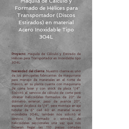
Maquila de Cálculo y
Formado de Hélices para
Transportador (Discos
Estirados) en material
Acero Inoxidable Tipo
304L
Proyecto:
Maquila de Cálculo y Estirado de
Hélices para Transportador en Inoxidable tipo
304L.
Necesidad del cliente:
Nuestro cliente es uno
de los principales fabricantes de maquinaria
para manejo de materiales en el norte de
México, en su planta cuenta con maquinaria
de corte laser y con stock de placa 1/4".
Solicitó el servicio de cálculo de corte para
obtener helicoidales formados de 20" de
diámetro exterior, paso de avance 20",
espesor de placa de 1/4", para montaje en eje
tubular de 6" ced 40 en material acero
inoxidable 304L, también nos solicitó el
servicio de formado o estirado de
helicoidales seccionales una vez que nos
hicieran llegar las 110 piezas cortadas