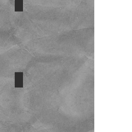
Ensamble de Discos Estirados
Unión
Perfecta
Helicoidales Seccionales
Empaque
Helices