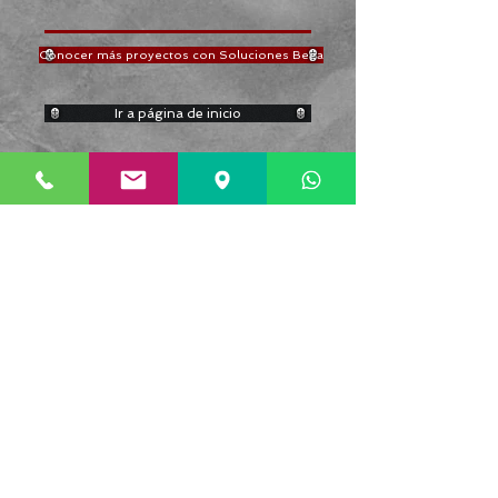
Conocer más proyectos con Soluciones Bega
Ir a página de inicio
¿Buscas Aspas Helicoidales ya
estiradas, para que armes tu
mismo el helicoidal terminado?
Tal vez lo que buscas son piezas
sueltas estiradas para tu mismo