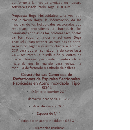
conforme a la medida arrojada en nuestro
software especializado Bega TrueHelix.
Propuesta Bega Helicoidales:
Una vez que
nos hicieron llegar la información de las
medidas de los helicoidales seccionales que
requerían, procedimos a introducir los
parámetros finales de helicoidales seccionales
ya formados, en nuestro software Bega
TrueHelix, para obtener las medidas de corte,
se le hizo llegar a nuestro cliente el archivo
DXF para que en su máquina de corte laser
CNC realizaran la distribución y cortes de
discos. Una vez que nuestro cliente cortó el
material, nos lo mandó para realizar la
maquila de formado o estirado de hélices.
Características
Generales de
Refacciones de Espirales Seccionales
Fabricadas en Acero Inoxidable Tipo
304L
Diámetro exterior: 20"
Diámetro interior de: 6.625"
Paso de avance: 20"
Espesor de 1/4"
Fabricado en acero inoxidable SS304L
Tolerancias mínimas