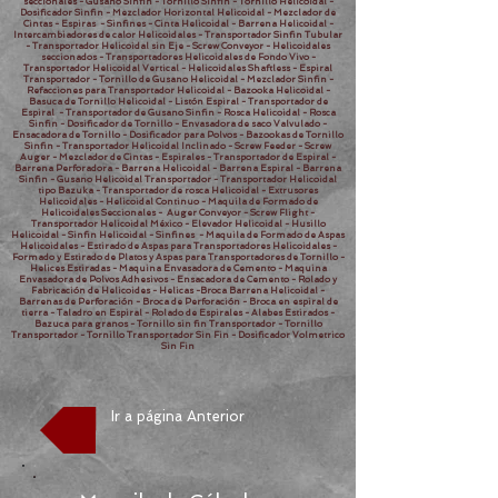
seccionales - Gusano Sinfin - Tornillo Sinfin - Tornillo Helicoidal -
Dosificador Sinfin - Mezclador Horizontal Helicoidal - Mezclador de
Cintas - Espiras - Sinfines - Cinta Helicoidal - Barrena Helicoidal -
Intercambiadores de calor Helicoidales - Transportador Sinfin Tubular
- Transportador Helicoidal sin Eje - Screw Conveyor - Helicoidales
seccionados - Transportadores Helicoidales de Fondo Vivo -
Transportador Helicoidal Vertical - Helicoidales Shaftless - Espiral
Transportador - Tornillo de Gusano Helicoidal - Mezclador Sinfin -
Refacciones para Transportador Helicoidal - Bazooka Helicoidal -
Basuca de Tornillo Helicoidal - Listón Espiral - Transportador de
Espiral - Transportador de Gusano Sinfin - Rosca Helicoidal - Rosca
Sinfin - Dosificador de Tornillo - Envasadora de saco Valvulado -
Ensacadora de Tornillo - Dosificador para Polvos - Bazookas de Tornillo
Sinfin - Transportador Helicoidal Inclinado - Screw Feeder - Screw
Auger - Mezclador de Cintas - Espirales - Transportador de Espiral -
Barrena Perforadora - Barrena Helicoidal - Barrena Espiral - Barrena
Sinfin - Gusano Helicoidal Transportador - Transportador Helicoidal
tipo Bazuka - Transportador de rosca Helicoidal - Extrusores
Helicoidales - Helicoidal Continuo - Maquila de Formado de
Helicoidales Seccionales - Auger Conveyor - Screw Flight -
Transportador Helicoidal México - Elevador Helicoidal - Husillo
Helicoidal - Sinfin Helicoidal - Sinfines - Maquila de Formado de Aspas
Helicoidales - Estirado de Aspas para Transportadores Helicoidales -
Formado y Estirado de Platos y Aspas para Transportadores de Tornillo -
Helices Estiradas - Maquina Envasadora de Cemento - Maquina
Envasadora de Polvos Adhesivos - Ensacadora de Cemento - Rolado y
Fabricación de Helicoides - Helicas -Broca Barrena Helicoidal -
Barrenas de Perforación - Broca de Perforación - Broca en espiral de
tierra - Taladro en Espiral - Rolado de Espirales - Alabes Estirados -
Bazuca para granos - Tornillo sin fin Transportador - Tornillo
Transportador - Tornillo Transportador Sin Fin - Dosificador Volmetrico
Sin Fin
Ir a página Anterior