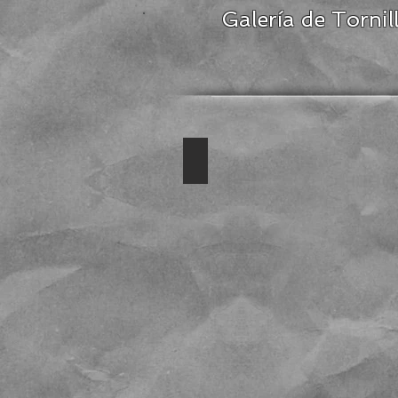
Galería de Tornil
Transportador helicoidal paso 
Transportador
helicoidal
para
prensar
lodos.