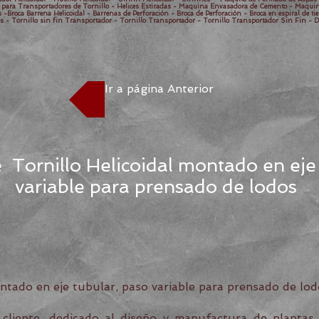
as para Transportadores de Tornillo - Helices Estiradas - Maquina Envasadora de Cemento - Maqu
-Broca Barrena Helicoidal - Barrenas de Perforación - Broca de Perforación - Broca en espiral de tie
s - Tornillo sin fin Transportador - Tornillo Transportador - Tornillo Transportador Sin Fin - D
Ir a página Anterior
 Tornillo Helicoidal montado en eje
variable para prensado de lodos
ntado en eje tubular, paso variable para prensado de lod
cliente, dedicado al diseño y manufactura de plantas