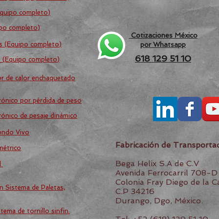
Equipo completo)
ipo completo)
Cotizaciones México
os (Equipo completo)
por Whatsapp
618 129 51 10
s (Equipo completo)
or de calor enchaquetado
trónico por pérdida de peso
trónico de pesaje dinámico
Fondo Vivo
Fabricación de Transporta
métrico
Bega Helix S.A de C.V
l
Avenida Ferrocarril 708-D
Colonia Fray Diego de la 
n Sistema de Paletas,
C.P 34216
Durango, Dgo, México.
ema de tornillo sinfin.