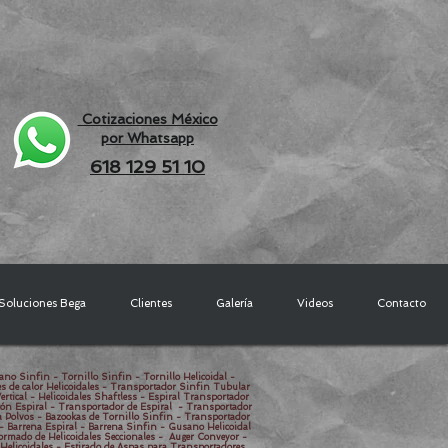
Cotizaciones México
por Whatsapp
618 129 51 10
Soluciones Bega
Clientes
Galería
Videos
Contacto
ano Sinfin - Tornillo Sinfin - Tornillo Helicoidal -
es de calor Helicoidales - Transportador Sinfin Tubular
rtical - Helicoidales Shaftless - Espiral Transportador
stón Espiral - Transportador de Espiral - Transportador
a Polvos - Bazookas de Tornillo Sinfin - Transportador
 - Barrena Espiral - Barrena Sinfin - Gusano Helicoidal
Formado de Helicoidales Seccionales - Auger Conveyor -
 Helicoidales - Estirado de Aspas para Transportadores