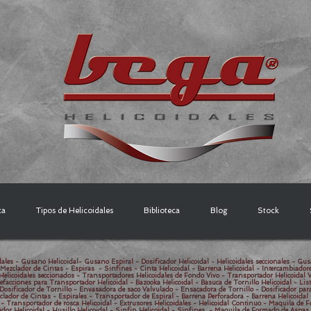
ca
Tipos de Helicoidales
Biblioteca
Blog
Stock
ales - Gusano Helicoidal- Gusano Espiral - Dosificador Helicoidal - Helicoidales seccionales - Gus
 Mezclador de Cintas - Espiras - Sinfines - Cinta Helicoidal - Barrena Helicoidal - Intercambiador
Helicoidales seccionados - Transportadores Helicoidales de Fondo Vivo - Transportador Helicoidal Ve
efacciones para Transportador Helicoidal - Bazooka Helicoidal - Basuca de Tornillo Helicoidal - Li
Dosificador de Tornillo - Envasadora de saco Valvulado - Ensacadora de Tornillo - Dosificador par
clador de Cintas - Espirales - Transportador de Espiral - Barrena Perforadora - Barrena Helicoidal
- Transportador de rosca Helicoidal - Extrusores Helicoidales - Helicoidal Continuo - Maquila de 
ador Helicoidal - Husillo Helicoidal - Sinfin Helicoidal - Sinfines - Maquila de Formado de Aspas