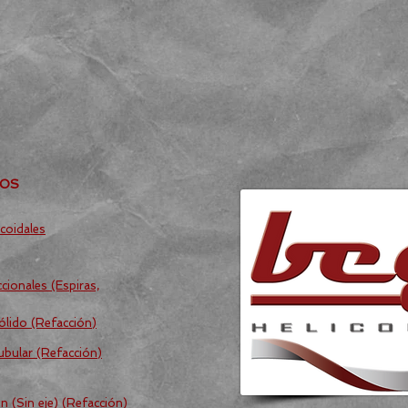
TOS
coidales
cionales (Espiras,
ólido (Refacción)
ubular (Refacción)
n (Sin eje) (Refacción)