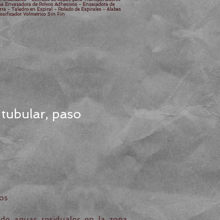
ina Envasadora de Polvos Adhesivos - Ensacadora de
rra - Taladro en Espiral - Rolado de Espirales - Alabes
osificador Volmetrico Sin Fin
 tubular, paso
os
 de aguas residuales en la zona