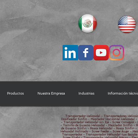
Productos
Nuestra Empresa
Industrias
Información técni
Transportador Helicoidal - Transportadores Helicoid
Dosificador Sinfin - Mezclador Horizontal Helicoidal -
- Transportador Helicoidal sin Eje - Screw Conveyor - 
- Tornillo de Gusano Helicoidal - Mezclador Sinfin - R
de Gusano Sinfin - Rosca Helicoidal - Rosca Sinfin - 
Helicoidal Inclinado - Screw Feeder - Screw Auger - Mez
Transportador - Transportador Helicoidal tipo Bazuka 
Screw Flight - Transportador Helicoidal México - Elev