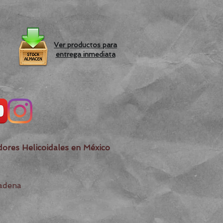
Ver productos para
entrega inmediata
dores Helicoidales en México
Cadena