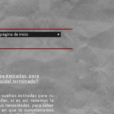
 página de inicio
ya estiradas, para
coidal terminado?
sueltas estiradas para tu
ller, si es así tenemos la
us necesidades, para saber
s en que lo suministramos