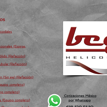
TOS
coidales
cionales (Espiras,
ólido (Refacción)
ubular (Refacción)
n (Sin eje) (Refacción)
Equipo completo)
ipo completo)
Cotizaciones México
os (Equipo completo)
por Whatsapp