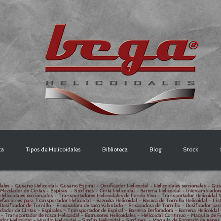
ca
Tipos de Helicoidales
Biblioteca
Blog
Stock
ales - Gusano Helicoidal- Gusano Espiral - Dosificador Helicoidal - Helicoidales seccionales - Gus
 Mezclador de Cintas - Espiras - Sinfines - Cinta Helicoidal - Barrena Helicoidal - Intercambiador
Helicoidales seccionados - Transportadores Helicoidales de Fondo Vivo - Transportador Helicoidal Ve
efacciones para Transportador Helicoidal - Bazooka Helicoidal - Basuca de Tornillo Helicoidal - Li
Dosificador de Tornillo - Envasadora de saco Valvulado - Ensacadora de Tornillo - Dosificador par
clador de Cintas - Espirales - Transportador de Espiral - Barrena Perforadora - Barrena Helicoidal
- Transportador de rosca Helicoidal - Extrusores Helicoidales - Helicoidal Continuo - Maquila de 
ador Helicoidal - Husillo Helicoidal - Sinfin Helicoidal - Sinfines - Maquila de Formado de Aspas