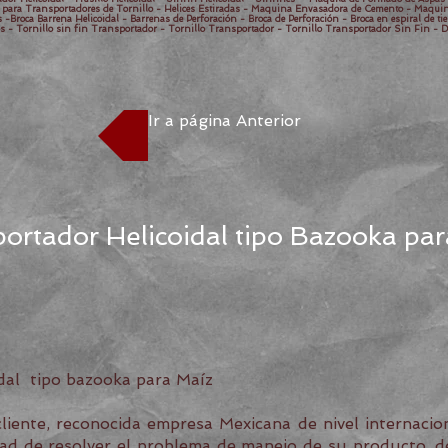
as para Transportadores de Tornillo - Helices Estiradas - Maquina Envasadora de Cemento - Maqu
-Broca Barrena Helicoidal - Barrenas de Perforación - Broca de Perforación - Broca en espiral de tie
s - Tornillo sin fin Transportador - Tornillo Transportador - Tornillo Transportador Sin Fin - D
Ir a página Anterior
ortador Helicoidal tipo Bazooka pa
dal tipo bazooka para Maíz
iente, reconocida empresa Mexicana de nivel internacio
idad de resolver el problema de manejo de su producto, d