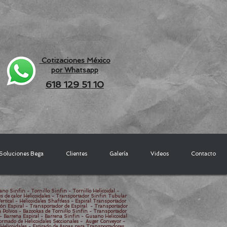
Cotizaciones México
por Whatsapp
618 129 51 10
Soluciones Bega
Clientes
Galería
Videos
Contacto
ano Sinfin - Tornillo Sinfin - Tornillo Helicoidal -
es de calor Helicoidales - Transportador Sinfin Tubular
rtical - Helicoidales Shaftless - Espiral Transportador
stón Espiral - Transportador de Espiral - Transportador
a Polvos - Bazookas de Tornillo Sinfin - Transportador
 - Barrena Espiral - Barrena Sinfin - Gusano Helicoidal
Formado de Helicoidales Seccionales - Auger Conveyor -
 Helicoidales - Estirado de Aspas para Transportadores