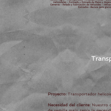
Helicoidales - Formado y Estirado de Platos y Asp
Cemento - Rolado y Fabricación de Helicoides - Helicas 
Estirados -Bazuca para grano
Transp
Proyecto:
Transportador helicoi
Necesidad del cliente:
Nuestro cl
de semilla maíz, tenía la neces