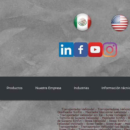
Productos
Nuestra Empresa
Industrias
Información técni
Transportador Helicoidal - Transportadores Helicoid
Dosificador Sinfin - Mezclador Horizontal Helicoidal -
- Transportador Helicoidal sin Eje - Screw Conveyor - 
- Tornillo de Gusano Helicoidal - Mezclador Sinfin - R
de Gusano Sinfin - Rosca Helicoidal - Rosca Sinfin - 
Helicoidal Inclinado - Screw Feeder - Screw Auger - Mez
Transportador - Transportador Helicoidal tipo Bazuka 
Screw Flight - Transportador Helicoidal México - Elev