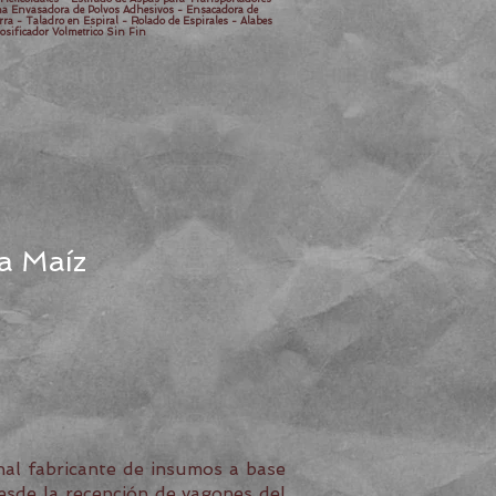
ina Envasadora de Polvos Adhesivos - Ensacadora de
rra - Taladro en Espiral - Rolado de Espirales - Alabes
osificador Volmetrico Sin Fin
ra Maíz
nal fabricante de insumos a base
esde la recepción de vagones del