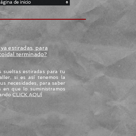
página de inicio
ya estiradas, para
coidal terminado?
sueltas estiradas para tu
ller, si es así tenemos la
tus necesidades, para saber
s en que lo suministramos
dando
CLICK AQUÍ